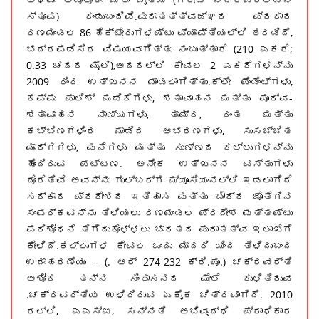
ಸ್ತೂಪ) ಕಂಡುಬಂದಿವೆ.ಪುರಾತತ್ತ್ವಜ್ಞರ ಪ್ರಕಾರ
ರಣಮಂಡಲ 86 ಹೆಕ್ಟೇರುಗಳಷ್ಟು ವ್ಯಾಪ್ತಿಯಲ್ಲಿ ಹರಡಿದೆ,
ಭದ್ರಪಡಿಸಿದ ವಿಷಯವಾಗಿತ್ತು ನಂಬುತ್ತಾರೆ (210 ಎಕರೆ;
0.33 ಚದರ ಮೈಲಿ),ಅದರಲ್ಲಿ ಕೇವಲ 2 ಎಕರೆಗಳನ್ನು
2009 ರಿಂದ ಉತ್ಖನನ ಮಾಡಲಾಗಿತ್ತು.ಕ್ಲೇ ಪೆಂಡೆಂಟ್ಗಳು,
ಕಪ್ಪು ಪಾಲಿಶ್ ಮಡಿಕೆಗಳು, ಶತಾವಾಹನ ಮತ್ತು ಪೂರ್ವ-
ಶತಾವಾಹನ ನಾಣ್ಯಗಳು, ತಾಮ್ರ, ದಂತ ಮತ್ತು
ಕಬ್ಬಿಣಗಳಿಂದ ಮಾಡಿದ ಆಭರಣಗಳು, ಸುಸಜ್ಜಿತ
ಮಾರ್ಗಗಳು, ಮನೆಗಳು ಮತ್ತು ಸುಣ್ಣದ ಕಲ್ಲುಗಳನ್ನು
ಹೊಂದಿರುವ ಪಟ್ಟಣ. ಅನೇಕ ಉತ್ಖನನ ವಸ್ತುಗಳು
ದೊರೆತಿವೆ ಅವನ್ನು ಗುಲ್ಬರ್ಗ ಮ್ಯೂಸಿಯಂನಲ್ಲಿ ಇಡಲಾಗಿದೆ
ಸರ್ಕಾರ ಪ್ರದೇಶದ ಇತಿಹಾಸ ಮತ್ತು ಬೌದ್ಧ ಜೊತೆಗಿನ
ಸಂಪರ್ಕವನ್ನು ತಿಳಿಯಲು ರಣಮಂಡಲ ಪ್ರದೇಶ ಮತ್ತಷ್ಟು
ಪರಿಶೋಧನೆ ತೆಗೆದುಕೊಳ್ಳಲು ಭಾರತದ ಪುರಾತತ್ವ ಇಲಾಖೆಗೆ
ಕೇಳಿದೆ.ಕಲ್ಲುಗಳ ಕೇವಲ ಒಂದು ಮಾದರಿ ಯಿಂದ ತಿಳಿದುಬಂದ
ಉದಾಹರಣೆಯು – (. ಆರ್ 274-232 ಕ್ರಿ.ಪೂ.) ಚಕ್ರವರ್ತಿ
ಅಶೋಕ ತನ್ನ ಸಿಂಹಾಸನದ ಮೇಲೆ ಕುಳಿತಿರುವ
.ಚಕ್ರವರ್ತಿಯ ಉಳಿದಿರುವ ಏಕೈಕ ಚಿತ್ರವಾಗಿದೆ. 2010
ರಲ್ಲಿ, ಎಎಸ್ಐ, ಸನ್ನತಿ ಅಭಿವೃದ್ಧಿ ಪ್ರಾಧಿಕಾರ