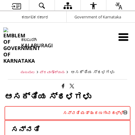
ಕರ್ನಾಟಕ ಸರ್ಕಾರ
Government of Karnataka
ಕಲಬುರಗಿ
KALABURAGI
ಆಸಕ್ತಿಯ ಸ್ಥಳಗಳು
ಮುಖಪುಟ
ಪ್ರವಾಸೋದ್ಯಮ
ಆಸಕ್ತಿಯ ಸ್ಥಳಗಳು
ಸನ್ನತಿ ಮತ್ತು ಕಣಗಾನಹಳ್ಳಿ
ಸನ್ನತಿ