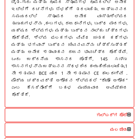
ಚೈತ-ಗುರು ಮತ್ತು ರೂಪದ ಸ್ತೂಪಗಳ ರೂಪದಲ್ಲಿ ಅನೇಕ
ಇಟ್ಟಿಗೆ ರಚನೆಗಳು ಬೆಳಕಿಗೆ ತರಲಾಯಿತು. ಉತ್ಖನನದ
ಸಮಯದಲ್ಲಿ ಸ್ತೂಪದ ಅನೇಕ ವಾಸ್ತುಶಿಲ್ಪದ
ತುಣುಕುಗಳನ್ನು ,ಕಂಬಗಳು, ರಾಜಧಾನಿಗಳು, ಬುದ್ಧ ಪಾದಗಳು,
ಯಕ್ಷದ ಶಿಲ್ಪಗಳು ಮತ್ತು ಬುದ್ಧನ ನಾಲ್ಕು ಚಿತ್ರಗಳು
ದೊರೆತಿವೆ. ಶಿಲ್ಪ ಫಲಕಗಳು ವಿವಿಧ ಜಾತಕ ಕಥೆಗಳು
ಮತ್ತು ಭಗವಾನ್ ಬುದ್ಧನ ಜೀವನವನ್ನು ಚಿತ್ರಿಸುತ್ತದೆ
ಮತ್ತು ಅನೇಕ ಶತಾವಾಹನ ರಾಜನ ಭಾವಚಿತ್ರ ದೊರೆತಿವೆ.
ಒಂದು ಉದ್ದನೆಯ ಶಾಸನದ ಜೊತೆಗೆ, 145 ಸಣ್ಣ
ಶಾಸನಗಳನ್ನು ಉತ್ಖನನ ಸ್ಥಳದಿಂದ ಕಂಡುಹಿಡಿಯಲಾಯಿತು,1
ನೇ ಶತಮಾನ BCE ಯಿಂದ 1 ನೇ ಶತಮಾನ CE ಕಾಲದಾಗಿವೆ .
ಮೌರ್ಯ ಚಕ್ರವರ್ತಿ ಅಶೋಕನ ಶಿಲ್ಪಕಲೆ “ರೇಯೋ ಅಶೋಕ”
ಎಂಬ ಹೆಸರಿನೊಂದಿಗೆ ಬಹಳ ಮುಖ್ಯವಾದ ಆವಿಷ್ಕಾರ
ದೊರೆತಿದೆ.
ಗುಲ್ಬರ್ಗ ಕೋಟೆ
ಮಲಖೇಡ