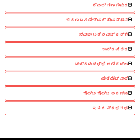
ದೆವಲ್ ಗಾಣಗಾಪುರ
ಶರಣಬಸವೇಶ್ವರ್ ದೇವಸ್ಥಾನ
ಖ್ವಾಜಾ ಬಂದೆನವಾಜ್ ದರ್ಗಾ
ಬುದ್ದವಿಹಾರ
ಚಂದ್ರಮಪಳ್ಳಿ ಅಣೆಕಟ್ಟು
ಯೇತಿಪೋಟ್ ನಾಲೆ
ಗೊಟ್ಟಂ ಗೊಟ್ಟ ಅರಣ್ಯ
ಇತರ ಸ್ಥಳಗಳು