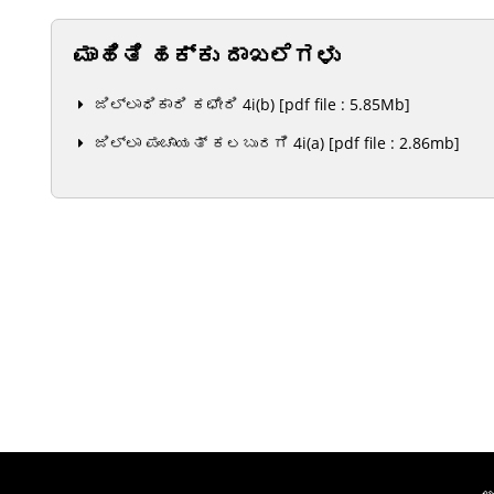
ಮಾಹಿತಿ ಹಕ್ಕು ದಾಖಲೆಗಳು
ಜಿಲ್ಲಾಧಿಕಾರಿ ಕಛೇರಿ 4i(b) [pdf file : 5.85Mb]
ಜಿಲ್ಲಾ ಪಂಚಾಯತ್ ಕಲಬುರಗಿ 4i(a) [pdf file : 2.86mb]