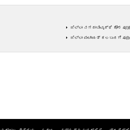
ಜಿಲ್ಲಾ ನಗರಾಬೀವೃದ್ಧಿ ಕೋಶ 4(I)
ಜಿಲ್ಲಾ ಪಂಚಾಯತ್ ಕಲಬುರಗಿ 4i(b) 