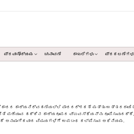
ಪ್ರವಾಸೋದ್ಯಮ
ಚುನಾವಣೆ
ದಾಖಲೆಗಳು
ಪ್ರಕಟಣೆಗಳ
ಧಿಕಾರದ ಕಾರ್ಯನಿರ್ವಹಣೆಯಲ್ಲಿ ಪಾರದರ್ಶಕತೆ ಮತ್ತು ಉತ್ತರದಾಯಿತ್ವ
ಿತಿ ಪಡೆಯುವ ಹಕ್ಕಿನ ಕಾರ್ಯರೂಪದ ವ್ಐವಸ್ಥೆಯನ್ನು ರೂಪಿಸುವುದಕ್ಕೆ, 
ಕೆ ಅನುಷಂಗಿಕವಾದ ವಿಷಯಗಳಿಗೆ ಉಪಬಂಧ ಕಲ್ಪಿಸುವ ಅಧಿನಿಯಮ.