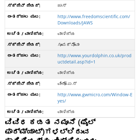
ಜಾಸ್
http://www.freedomscientific.com/
Downloads/JAWS
ವಾಣಿಜ್ಯ
ಸೂಪರ್ನೋವಾ
http://www.yourdolphin.co.uk/prod
uctdetail.asp?id=1
ವಾಣಿಜ್ಯ
ವಿಂಡೋ-ಐಸ್
http://www.gwmicro.com/Window-E
yes/
ವಾಣಿಜ್ಯ
ವಿವಿಧ ಕಡತ ನಮೂನೆ (ಫೈಲ್
ಫಾರ್ಮ್ಯಾಟ್)ಗಳಲ್ಲಿರುವ