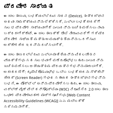
ಪ್ರವೇಶ ಸಾಧ್ಯತ
ಈ ಜಾಲತಾಣವು, ಬಳಕೆಯಲ್ಲಿರುವ ಸಾಧನ (Device), ತಂತ್ರಜ್ಞಾನ
ಅಥವಾ ಸಾಮರ್ಥ್ಯವನ್ನು ಲೆಕ್ಕಿಸದೆ, ಎಲ್ಲಾ ಬಳಕೆದಾರರಿಗೆ
ಸುಲಭ ಪ್ರವೇಶ ಸಾಧ್ಯವಾಗಿದೆ ಎಂಬುದನ್ನು ಖಚಿತಪಡಿಸಲು ನಾವು
ಬದ್ಧರಾಗಿದ್ದೇವೆ. ಈ ಜಾಲತಾಣಕ್ಕೆ ಭೇಟಿ ನೀಡುವವರಿಗೆ ಗರಿಷ್ಠ
ಪ್ರವೇಶ ಸಾಧ್ಯತೆ ಮತ್ತು ಉಪಯುಕ್ತತೆಯನ್ನು ಒದಗಿಸುವ
ಉದ್ದೇಶದಿಂದ ಇದನ್ನು ರಚಿಸಲಾಗಿದೆ.
ಈ ಜಾಲತಾಣದಲ್ಲಿರುವ ಎಲ್ಲಾ ಮಾಹಿತಿಯನ್ನು ವಿಕಲಚೇತನ
ವ್ಯಕ್ತಿಗಳು ಸಹ ಸುಲಭವಾಗಿ ಪಡೆದುಕೊಳ್ಳಬಹುದು ಎಂಬುದನ್ನು
ಖಚಿತಪಡಿಸಲು ಅತ್ಯುತ್ತಮ ಪ್ರಯತ್ನಗಳನ್ನು ಮಾಡಲಾಗಿದೆ.
ಉದಾಹರಣೆಗೆ: ದೃಷ್ಟಿದೋಷವುಳ್ಳ ಒಬ್ಬ ಬಳಕೆದಾರನು ಸ್ಕ್ರೀನ್
ರೀಡರ್ (Screen Reader) ಗಳಂಥ ಸಹಾಯಕ ತಂತ್ರಜ್ಞಾನಗಳನ್ನು
ಬಳಸಿ, ಈ ಪೋರ್ಟ್ ಲ್ ಅನ್ನು ಪ್ರವೇಶಿಸಬಹುದು. ಈ ಜಾಲತಾಣವು,
ವರ್ಲ್ಡ್ ವೈಡ್ ವೆಬ್ ಕನ್ಸೋóರ್ಟಿಯಂ (W3C) ನಿರೂಪಿಸಿದ 2.0 ಜಾಲತಾಣ
ಒಳಾಂಶ ಪ್ರವೇಶಾವಕಾಶ ಮಾರ್ಗಸೂಚಿಗಳು [Web Content
Accessibility Guidelines (WCAG)] ಎಎ ಮಟ್ಟಕ್ಕೆ
ಸರಿಸಮನಾಗಿದೆ.