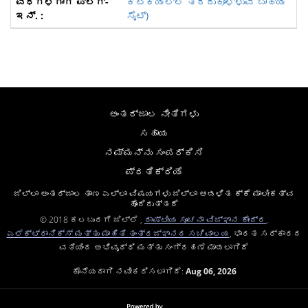
ಕಿಟಕಿಯಲ್ಲಿ ತೆರೆದುಕೊಳ್ಳುವ ಬಾಹ್ಯ
ಸೈಟ್)
ಅಂತರ್ಜಾಲ ನೀತಿಗಳು
ಸಹಾಯ
ನಮ್ಮನ್ನು ಸಂಪರ್ಕಿಸಿ
ಪ್ರತಿಕ್ರಿಯೆ
ಜಿಲ್ಲಾ ಅಂತರ್ಜಾಲ ತಾಣ ಎಲ್ಲಾ ವಿಷಯಗಳು ಜಿಲ್ಲಾ ಆಡಳಿತ ಕ್ಕೆ ಮಾಲೀಕತ್ವ
ಹೊಂದಿರುತ್ತದೆ
© 2018 ಕಲಬುರಗಿ ಜಿಲ್ಲೆ ,
ರಾಷ್ಟೀಯ ಸೂಚನಾ ವಿಜ್ಞಾನ ಕೇಂದ್ರ
,
ಎಲೆಕ್ಟ್ರಾನಿಕ್ಸ್ ಮತ್ತು ಮಾಹಿತಿ ತಂತ್ರಜ್ಞಾನದ ಸಚಿವಾಲಯ
, ಭಾರತ ಸರ್ಕಾರದ
ವತಿಯಿಂದ ಅಭಿವೃದ್ಧಿ ಮತ್ತು ಸಂಗ್ರಹಣೆ ಮಾಡಲಾಗಿದೆ
ಕೊನೆಯದಾಗಿ ನವೀಕರಿಸಲಾಗಿದೆ:
Aug 06, 2026