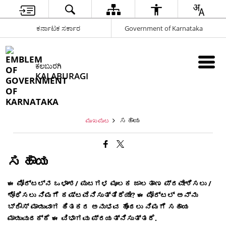
ಕರ್ನಾಟಕ ಸರ್ಕಾರ
Government of Karnataka
ಕಲಬುರಗಿ
KALABURAGI
ಸಹಾಯ
ಮುಖಪುಟ
ಸಹಾಯ
ಈ ಪೋರ್ಟಲ್ನ ಒಳಾಂಶ/ ಪುಟಗಳ ಮೂಲಕ ಜಾಲತಾಣ ಪ್ರವೇಶಿಸಲು /
ಶೋಧಿಸಲು ನಿಮಗೆ ಕಷ್ಟವೆನಿಸುತ್ತಿದೆಯೇ? ಈ ಪೋರ್ಟಲ್ ಅನ್ನು
ಬ್ರೌಸ್ ಮಾಡುವಾಗ ಹಿತಕರ ಅನುಭವ ಹೊಂದಲು ನಿಮಗೆ ಸಹಾಯ
ಮಾಡುವುದಕ್ಕೆ ಈ ವಿಭಾಗವು ಪ್ರಯತ್ನಿಸುತ್ತದೆ.